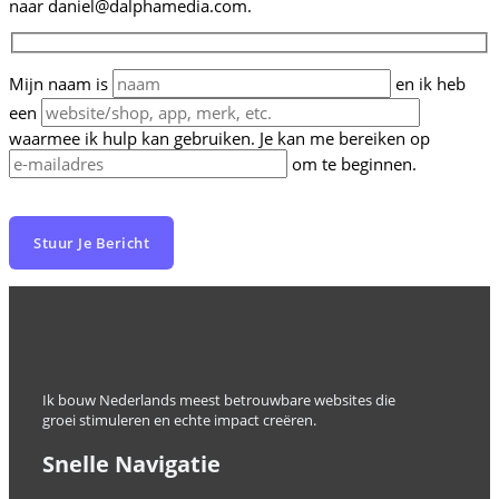
naar danie
l@d
alpham
edia.c
om.
Mijn naam is
en ik heb
een
waarmee ik hulp kan gebruiken. Je kan me bereiken op
om te beginnen.
Ik bouw Nederlands meest betrouwbare websites die
groei stimuleren en echte impact creëren.
Snelle Navigatie